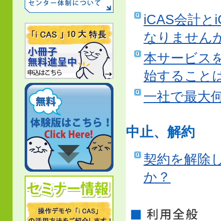
iCAS会計
なりません
本サービス
始すること
一社で最大
中止、解約
契約を解除
か？