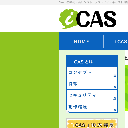
SaaS型給与・会計ソフト 【iCAS-アイ・キャス】 
H